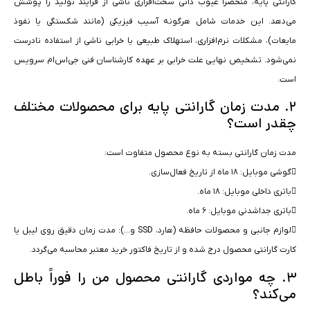
گارانتی پایه، منحصراً عیوب ذاتی سخت‌افزاری ناشی از فرآیند تولید را پوشش
می‌دهد. این خدمات شامل هرگونه آسیب فیزیکی (مانند شکستگی یا نفوذ
مایعات)، مشکلات نرم‌افزاری، استهلاک طبیعی یا خرابی ناشی از استفاده نادرست
نمی‌شود. تشخیص نهایی علت خرابی بر عهده کارشناسان فنی جی‌اس‌ام سرویس
است.
۲. مدت زمان گارانتی پایه برای محصولات مختلف
چقدر است؟
مدت زمان گارانتی بسته به نوع محصول متفاوت است:
گوشی موبایل: ۱۸ ماه از تاریخ فعال‌سازی.
باتری داخلی موبایل: ۱۸ ماه.
باتری جداشدنی موبایل: ۶ ماه.
لوازم جانبی و محصولات حافظه (هارد، SSD و…): مدت زمان دقیق روی لیبل یا
کارت گارانتی محصول درج شده و از تاریخ فاکتور خرید معتبر محاسبه می‌گردد.
۳. چه مواردی گارانتی محصول من را فوراً باطل
می‌کند؟