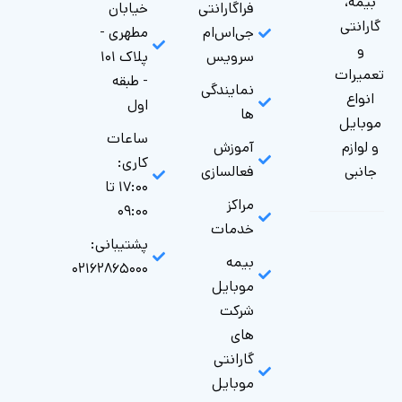
بیمه،
فراگارانتی
خیابان
گارانتی
جی‌اس‌ام
مطهری -
و
سرویس
پلاک ۱۰۱
تعمیرات
- طبقه
نمایندگی
انواع
اول
ها
موبایل
ساعات
و لوازم
آموزش
کاری:
جانبی
فعالسازی
۱۷:۰۰ تا
مراکز
۰۹:۰۰
خدمات
پشتیبانی:
بیمه
۰۲۱۶۲۸۶۵۰۰۰
موبایل
شرکت
های
گارانتی‌
موبایل