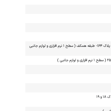
استان سیستان و بلوچستان- زاهدان- خیابان بهشتی- حد فاصل بهشتی ۶و۸- پلاک ۱۶۴- طبقه همکف ( سطح ۱ نرم افزاری و لوازم جانبی
 ۱۹