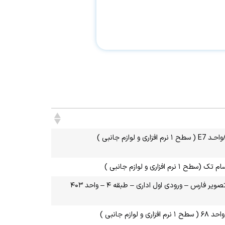
 جانبی )
ری و لوازم جانبی )
استان فارس – شیراز – خیابان زند – ابتدای خیابان توحید – مجتمع صوت و تصویر فارس – ورودی اول اداری – طبقه ۴ – واحد ۴۰۳
جانبی )