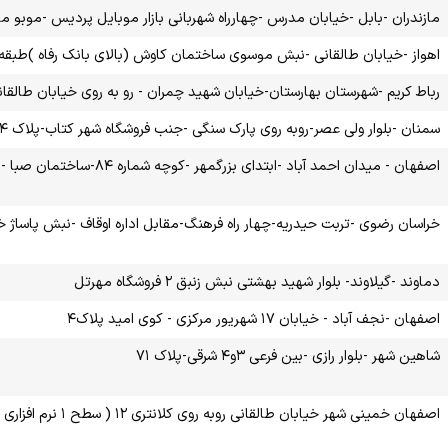
مازندران -بابل -خیابان مدرس -چهارراه شهربانی بازار موبایل پردیس -موبو م
اهواز -خیابان طالقانی -نبش موسوی ساختمان کاوش (بالای بانک رفاه )طبقه اول واحد یک ( سطح ۱ 
رباط کریم -شهرستان بهارستان-خیابان شهید چمران - رو به روی خیابان طالقانی - ۱۰ متری اول پلا
سمنان -بلوار ولی عصر-روبه روی پارک سنگی -جنب فروشگاه شهر کتاب-پلاک ۴( سطح ۱ نرو افزاری و لوازم جانبی )
اصفهان - میدان احمد آباد -ابتدای بزرگمهر -کوچه شماره ۸۴-ساختمان صبا -طبقه اول -واحد ۴
خراسان رضوی -تربت حیدریه-چهار راه فرهنگ-مقابل اداره اوقاف -نبش پاساژ خ
دماوند -گیلاوند- بلوار شهید بهشتی نبش زنبق ۲ فروشگاه مهرتل
اصفهان -نجف آباد - خیابان ۱۷ شهریور مرکزی - کوی امید پلاک۴
شاهین شهر -بلوار رازی -بین فرعی ۳و۴ شرقی-پلاک ۷۱
اصفهان خمینی شهر خیابان طالقانی روبه روی کلانتری ۱۲ ( سطح ۱ نرم افزاری و لوازم جانبی )