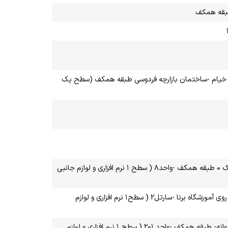
ان خیام -ساختمان بازارچه فردوسی طبقه همکف (سطح یک
آذربایجان غربی -شهرستان سلماس -خیابان شهید سوره ای -خیابان معلم -پلاک ۰ طبقه همکف -واحد۸ ( سطح ۱ نرم افزاری و لوازم جانبی
مازندران-ساری-خیابان ۱۵ خرداد -خیابان شهابی -داخل خیابان المهدی -روبه روی آموزشگاه برنا -سارتل۲ ( سطح۱ نرم افزاری و لوازم
خراسان رضوی -نیشابور-فردوسی شمالی-نبش فردوسی شمالی۵- - ساختمان پروانه- طبقه همکف -واحد ۲۰۱ ( سطح ۱ نرم افزاری و لوازم