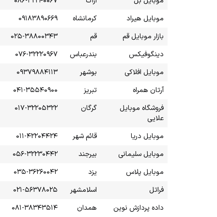
موبایل بل
اراک
۰۸۶-۳۲۲۴۰۰۶۷
موبایل هیراد
کرمانشاه
۰۹۱۸۳۸۹۰۶۶۹
بازار موبایل قم
قم
۰۲۵-۳۸۸۰۰۳۴۳
دینگوفیکس
بندرعباس
۰۷۶-۳۲۲۲۰۹۶۷
موبایل افلاکی
بوشهر
۰۹۳۷۹۸۸۴۱۱۳
آرتان همراه
تبریز
۰۴۱-۳۵۵۴۰۹۰۰
فروشگاه موبایل
گرگان
۰۱۷-۳۲۲۰۵۳۲۲
علایی
موبایل دریا
قائم شهر
۰۱۱-۴۲۲۰۴۴۲۴
موبایل سلیمانی
بیرجند
۰۵۶-۳۲۲۳۰۴۴۲
موبایل پلاس
یزد
۰۳۵-۳۶۲۶۰۰۴۲
فراتل
اسلامشهر
۰۲۱-۵۶۳۷۸۰۲۵
داده پردازش نوین
همدان
۰۸۱-۳۸۳۴۳۵۱۴