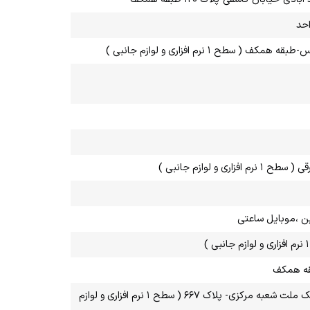
استان خراسان شمالی-شهرستان بجنورد-میدان شهید -طالقانی غربی-جنب بانک ملت شعبه مرکزی- پلاک ۶۶۷ ( سطح ۱ نرم افزاری و لوازم