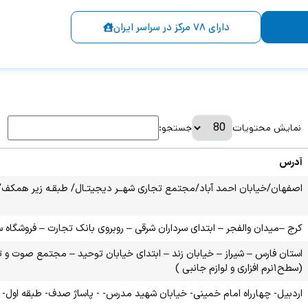
دارای ۷۸ مرکز در سراسر ایران
نمایش محتویات
جستجو:
آدرس
اصفهان/خیابان احمد آباد/مجتمع تجاری شهــر دیجیتـال/ طبقـه زیر همکف/واحـد E7 ( سطح ۱ نرم افزاری و لوازم
کرج –میدان والفجر – ابتدای سرداران شرقی – روبروی بانک تجارت – فروشگاه سام تک (سطح ۱ نرم افزا
(سطح۱نرم افزاری و لوازم جانبی )
اردبیل- چهارراه امام خمینی- خیابان شهید مدرس- - پاساژ صدف- طبقه اول- واحد ۶۸ ( سطح ۱ نرم افزاری و لوازم 