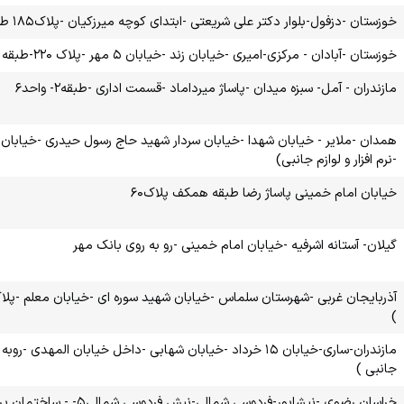
خوزستان -دزفول-بلوار دکتر علی شریعتی -ابتدای کوچه میرزکیان -پلاک۱۸۵ طبقه همکف
خوزستان -آبادان - مرکزی-امیری -خیابان زند -خیابان ۵ مهر -پلاک ۲۲۰-طبقه۱
مازندران - آمل- سبزه میدان -پاساژ میرداماد -قسمت اداری -طبقه۲- واحد۶
همدان -ملایر - خیابان شهدا -خیابان سردار شهید حاج رسول حیدری -خیاب
-نرم افزار و لوازم جانبی)
خیابان امام خمینی پاساژ رضا طبقه همکف پلاک۶۰
گیلان- آستانه اشرفیه -خیابان امام خمینی -رو به روی بانک مهر
)
جانبی )