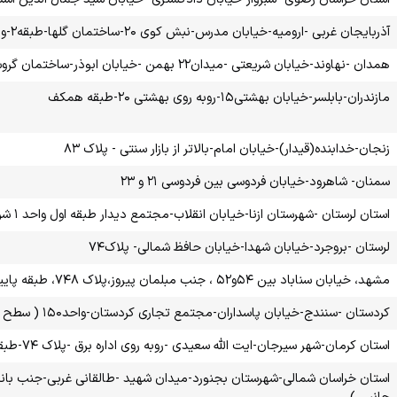
آذربایجان غربی -ارومیه-خیابان مدرس-نبش کوی ۲۰-ساختمان گلها-طبقه۲-واحد
همدان -نهاوند-خیابان شریعتی -میدان۲۲ بهمن -خیابان ابوذر-ساختمان گروس-طبقه همکف ( سطح ۱ نرم افزاری و لوازم جانبی )
مازندران-بابلسر-خیابان بهشتی۱۵-روبه روی بهشتی ۲۰-طبقه همکف
زنجان-خدابنده(قیدار)-خیابان امام-بالاتر از بازار سنتی - پلاک ۸۳
سمنان- شاهرود-خیابان فردوسی بین فردوسی ۲۱ و ۲۳
استان لرستان -شهرستان ازنا-خیابان انقلاب-مجتمع دیدار طبقه اول واحد ۱ شرقی ( سطح ۱ نرم افزاری و لوازم جانبی )
لرستان -بروجرد-خیابان شهدا-خیابان حافظ شمالی- پلاک۷۴
مشهد، خیابان سناباد بین ۵۴و۵۲ ، جنب مبلمان پیروز،پلاک ۷۴۸، طبقه پایین ،موبایل ساعتی
کردستان -سنندج-خیابان پاسداران-مجتمع تجاری کردستان-واحد۱۵۰ ( سطح ۱ نرم افزاری و لوازم جانبی )
استان کرمان-شهر سیرجان-ایت الله سعیدی -روبه روی اداره برق -پلاک ۷۴-طبقه همکف