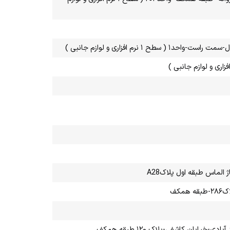
م افزاری و لوازم جانبی )
الماس طبقه اول پلاکA28
کف
بان کاشفی-پلاک ۱۲۰ طبقه همکف