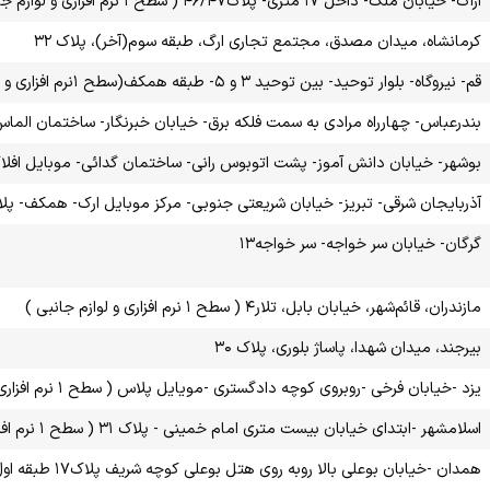
اراک- خیابان ملک- داخل ۱۷ متری- پلاک۴۶/۴۷ ( سطح ۱ نرم افزاری و لوازم جانبی )
کرمانشاه، میدان مصدق، مجتمع تجاری ارگ، طبقه سوم(آخر)، پلاک ۳۲
قم- نیروگاه- بلوار توحید- بین توحید ۳ و ۵- طبقه همکف(سطح ۱نرم افزاری و لوازم جانبی)
بندرعباس- چهارراه مرادی به سمت فلکه برق- خیابان خبرنگار- ساختمان الماس جنوب ( سطح ۱ نرم افز
بوشهر- خیابان دانش آموز- پشت اتوبوس رانی- ساختمان گدائی- موبایل افلا
آذربایجان شرقی- تبریز- خیابان شریعتی جنوبی- مرکز موبایل ارک- همکف- پلاک ۱۸ و ۱۹ (سطح ۱ نرم افزاری و لوازم جا
گرگان- خیابان سر خواجه- سر خواجه۱۳
مازندران، قائم‌شهر، خیابان بابل، تلار۴ ( سطح ۱ نرم افزاری و لوازم جانبی )
بیرجند، میدان شهدا، پاساژ بلوری، پلاک ۳۰
یزد -خیابان فرخی -روبروی کوچه دادگستری -مویایل پلاس ( سطح ۱ نرم افزاری و لوازم جانبی )
اسلامشهر -ابتدای خیابان بیست متری امام خمینی - پلاک ۳۱ ( سطح ۱ نرم افزاری و لوازم جانبی )
همدان -خیابان بوعلی بالا روبه روی هتل بوعلی کوچه شریف پلاک۱۷ طبقه اول