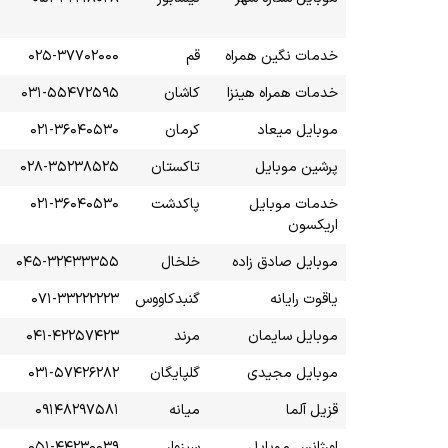
خدمات نگین همراه
قم
۰۲۵-۳۷۷۰۲۰۰۰
خدمات همراه هینزا
کاشان
۰۳۱-۵۵۴۷۲۵۹۵
موبایل میعاد
کرمان
۰۲۱-۳۶۰۴۰۵۳۰
پرشین موبایل
تاکستان
۰۲۸-۳۵۲۳۸۵۲۵
خدمات موبایل
پاکدشت
۰۲۱-۳۶۰۴۰۵۳۰
اریکسون
موبایل صادق زاده
خلخال
۰۴۵-۳۲۴۳۳۳۵۵
یاقوت رایانه
گنبدکاووس
۰۷۱-۳۳۲۲۲۲۲۳
موبایل سایمان
مرند
۰۴۱-۴۲۲۵۷۴۲۳
موبایل مجیدی
گلپایگان
۰۳۱-۵۷۴۲۶۲۸۲
قزیل آلما
میانه
۰۹۱۴۸۲۹۷۵۸۱
اورژانس موبایل
سبزوار
۰۵۱-۴۴۲۳۰۰۳۹