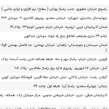
یاسوج خیابان مطهری -جنب پاساژ بهاران ( سطح۱ نرم افزاری و لوازم جانبی )
چهارمحال بختیاری- شهرکرد- خیابان سعدی- روبروی کلانتری ۱۱- موبایل ۳۱۳
استان آذربایجان غربی- ارومیه- خیابان خیام جنوبی-کوچه۲۳ -پلاک۴۱
ایلام ۲۴ متری ولیعصر تقاطع پنج راه جهاد موبایل عبدالهی
)
قزوین- خیابان خیام- پاساژ مهر و ماه- طبقه همکف-لاین پشت آب‌نما، پلاک ۲۵ ( سطح ۱ نرم افزاری و لوازم جانبی )
آمل- خیابان ۱۷ شهریور- روبروی اداره برق-پاساژ علاالدین- پلاک ۱۱۸
گیلان- رشت- خیابان لاکانی- نبش خیابان عطا آفرین- فروشگاه موبایل کهنی
زنجان- چهارراه سعدی- پاساژ آریا- طبقه اول- واحد ۳۶
آذربایجان شرقی- تبریز- خیابان شریعتی جنوبی- مرکز موبایل ارک- همکف- پلاک ۱۸ و