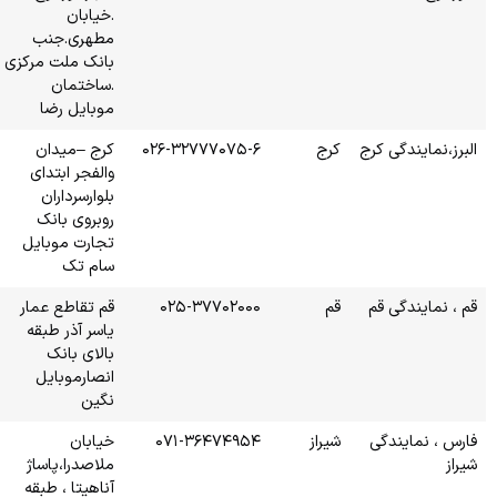
.خیابان
مطهری.جنب
بانک ملت مرکزی
.ساختمان
موبایل رضا
۰۲۶-۳۲
کرج –میدان
والفجر ابتدای
بلوارسرداران
روبروی بانک
تجارت موبایل
سام تک
۰۲۵-
قم تقاطع عمار
یاسر آذر طبقه
بالای بانک
انصارموبایل
نگین
۰۷۱-۳
خیابان
ملاصدرا،پاساژ
آناهیتا ، طبقه