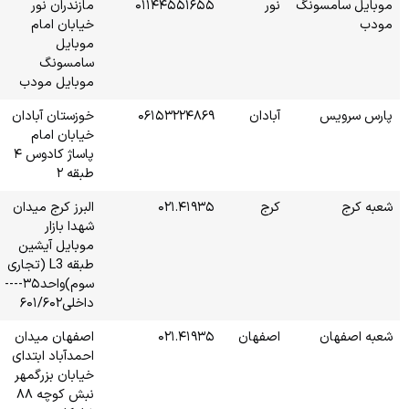
۰۱۱۴
مازندران نور
خیابان امام
موبایل
سامسونگ
موبایل مودب
۰۶۱
خوزستان آبادان
خیابان امام
پاساژ کادوس ۴
طبقه ۲
۰
البرز کرج میدان
شهدا بازار
موبایل آیشین
طبقه L3 (تجاری
سوم)واحد۳۵----
داخلی۶۰۱/۶۰۲
۰
اصفهان میدان
احمدآباد ابتدای
خیابان بزرگمهر
نبش کوچه ۸۸