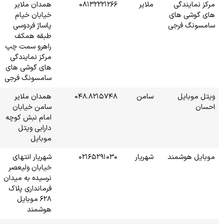
۰۸۱
همدان ملایر
خیابان خیام
پاساژ فردوسی
طبقه همکف
راهرو سمت چپ
مرکز نمایندگی
های گوشی های
سامسونگ فرجی
۰۴۸
همدان ملایر
سامن خیابان
امام نبش کوچه
دارابی ویتل
موبایل
۰۲۱
شهریار انتهای
خیابان ولیعصر
نرسیده به میدان
فرمانداری پلاک
۶۲۸ موبایل
هوشمند