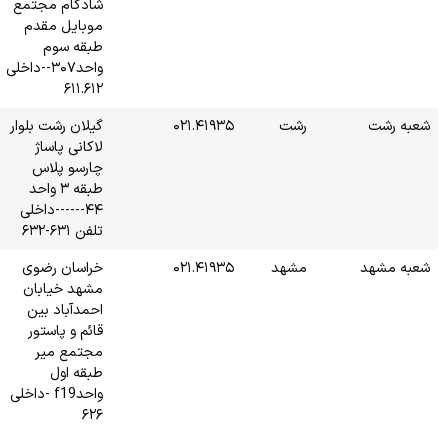
شادکام مجتمع
موبایل مقدم
طبقه سوم
واحد۳۰۷--داخلی
۶۱۱.۶۱۲
۰
گیلان رشت بلوار
لاکانی پاساژ
چارسو پلاس
طبقه ۳ واحد
۴۴------داخلی
تلفن ۶۳۱-۶۳۲
۰
خراسان رضوی
مشهد خیابان
احمدآباد بین
قائم و پاستور
مجتمع میر
طبقه اول
واحدf19 -داخلی
۶۲۶