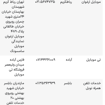
۰۲۱
تهران رباط کریم
شهرستان
بهارستان خیابان
۲۴متری شهید
چمران روبروی
خیابان طالقانی
پلاک ۴۸۹
موبایل ارغوان
نمایندگی
موبایل
سامسونگ
۰۷۱
فارس آباده
میدان ولیعصر
فروشگاه تی
موبایل
۰۱۱
مازندران بابلسر
خیابان شهید
بهشتی روبروی
بهشتی ۲۰
خدمات تلفن