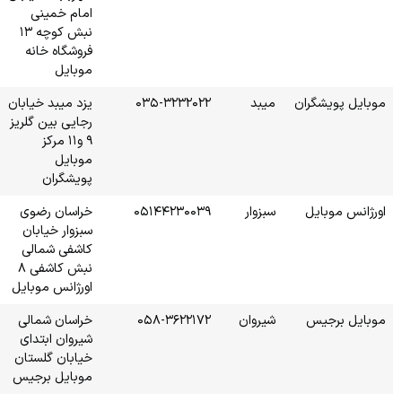
امام خمینی
نبش کوچه ۱۳
فروشگاه خانه
موبایل
۰۳۵
یزد میبد خیابان
رجایی بین گلریز
۹ و۱۱ مرکز
موبایل
پویشگران
۰۵۱
خراسان رضوی
سبزوار خیابان
کاشفی شمالی
نبش کاشفی ۸
اورژانس موبایل
۰۵۸
خراسان شمالی
شیروان ابتدای
خیابان گلستان
موبایل برجیس