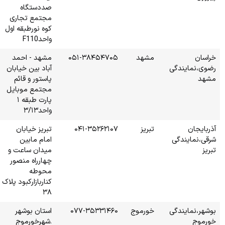
صددستگاه
مجتمع تجاری
کوه نورطبقه اول
واحدF110
۰۵۱-۳
مشهد - احمد
آباد بین خیابان
پاستور و قائم
مجتمع موبایل
پارت طبقه ۱
واحد۳/۱۳
۰۴۱-
تبریز خیابان
امام مابین
میدان ساعت و
چهارراه منصور
محوطه
کناربازارکبود پلاک
۳۸
۰۷۷-۳
استان بوشهر
.شهرخورموج