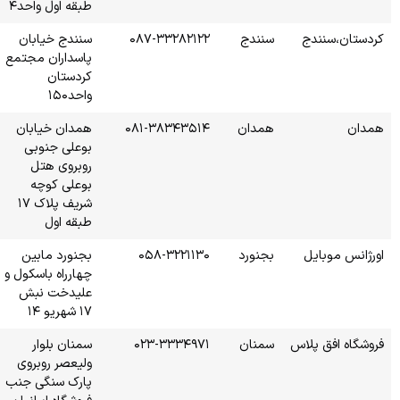
طبقه اول واحد۴
۰۸۷-
سنندج خیابان
پاسداران مجتمع
کردستان
واحد۱۵۰
۰۸۱-۳
همدان خیابان
بوعلی جنوبی
روبروی هتل
بوعلی کوچه
شریف پلاک ۱۷
طبقه اول
۰۵۸
بجنورد مابین
چهارراه باسکول و
علیدخت نبش
۱۷ شهریو ۱۴
۰۲۳
سمنان بلوار
ولیعصر روبروی
پارک سنگی جنب