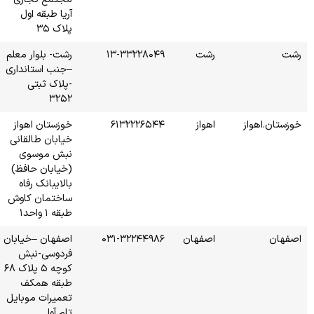
آریا طبقه اول
پلاک ۳۵
۱۳-
رشت- بلوار معلم
–جنب استانداری
-پلاک ثبتی
۳۲۵۲
۶۱
خوزستان اهواز
خیابان طالقانی
نبش موسوی
(خیابان حافظ)
بالایبانک رفاه
ساختمان کاوش
طبقه ۱ واحد۱
۰۳۱-
اصفهان –خیابان
فردوسی-نبش
کوچه ۵ پلاک ۶۸
طبقه همکف
تعمیرات موبایل
تام آوا