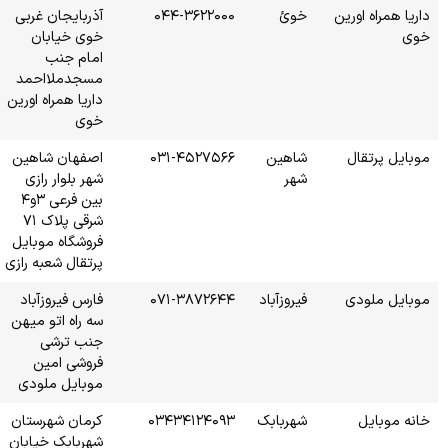
۰۴۴
آذربایجان غربی
خوی خیابان
امام جنب
مسجدملااحمد
داریا همراه اورین
خوی
۰۳۱
اصفهان شاهین
شهر بلوار رازی
بین فرعی ۳و۴
شرقی پلاک ۷۱
فروشگاه موبایل
پرتقال شعبه رازی
۰۷۱
فارس فیروزآباد
سه راه اتو میهن
جنب ترشی
فروشی امین
موبایل ملودی
۰۳۴۳
کرمان شهرستان
شهربابک خیابان