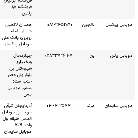
فروشگاه ایرانیان
فروشگاه افق
پلاس
۰۸۱
همدان لالجین
خیابان امام
روبروی بانک ملی
موبایل پیکسل
۰۳۸۳
چهارمحال
وبختیاری
شهرستان بن
بلوار ولی عصر
جنب اسناد
رسمی موبایل
یاس
۰۴۱
آذربایجان شرقی
مرند بازار موبایل
الماس طبقه اول
واحد A28
موبایل سایمان