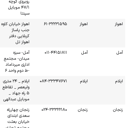
روبروی کوچه
۴۷/۱ موبایل
سپنتا
۶۱-
اهواز خیابان کاوه
جنب پاساژ
کربلایی دفتر
اهواز تل
۰۱۱
آمل- سبزه
میدان- مجتمع
اداری میرداماد
-ط دوم واحد ۶
۰۸۴-۳
ایلام _ ۲۴ متری
ولیعصر _ تقاطع
۵ راه جهاد _
موبایل عبدالهی
۰۲۴-
زنجان چهارراه
سعدی ابتدای
خیابان بعثت
مجتمع تجاری