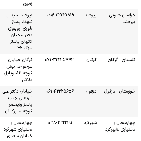
زمین
۰۵۶-
بیرجند، میدان
شهدا، پاساژ
بلوری، روبروی
دفتر محبان
انتهای پاساژ
پلاک ۳۲
۰۷۱-
گرگان خیابان
سرخواجه نبش
کوچه ۱۳موبایل
علائی
۰۶۱-
خیابان دکتر علی
شریعتی جنب
پاساژ ولیعصر
کوچه میرزکیان
۰۳۸
چهارمحال و
بختیاری شهرکرد
خیابان سعدی