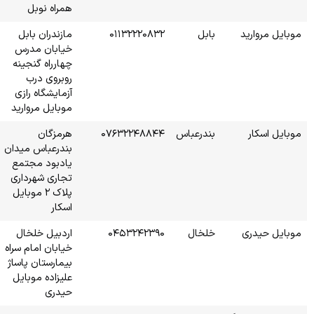
همراه نوبل
۰۱۱
مازندران بابل
خیابان مدرس
چهارراه گنجینه
روبروی درب
آزمایشگاه رازی
موبایل مروارید
۰۷۶۳
هرمزگان
بندرعباس میدان
یادبود مجتمع
تجاری شهرداری
پلاک ۲ موبایل
اسکار
۰۴۵
اردبیل خلخال
خیابان امام سراه
بیمارستان پاساژ
علیزاده موبایل
حیدری