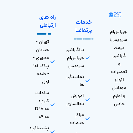
راه های
خدمات
ارتباطی
پرتقاضا
جی‌اس‌ام
سرویس؛
تهران -
بیمه،
فراگارانتی
خیابان
گارانتی
جی‌اس‌ام
مطهری -
و
سرویس
پلاک ۱۰۱
تعمیرات
- طبقه
نمایندگی
انواع
اول
ها
موبایل
ساعات
و لوازم
آموزش
کاری:
جانبی
فعالسازی
۱۷:۰۰ تا
مراکز
۰۹:۰۰
خدمات
پشتیبانی: