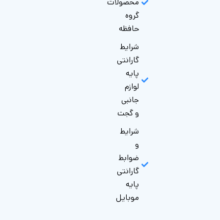
محصولات
گروه
حافظه
شرایط
گارانتی
پایه
لوازم
جانبی
و گجت
شرایط
و
ضوابط
گارانتی
پایه
موبایل