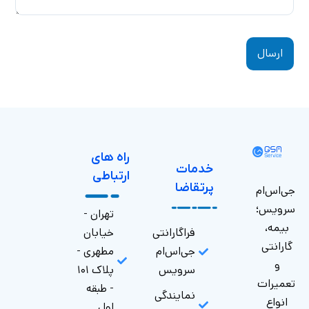
راه های
خدمات
ارتباطی
پرتقاضا
جی‌اس‌ام
سرویس؛
تهران -
بیمه،
فراگارانتی
خیابان
گارانتی
جی‌اس‌ام
مطهری -
و
سرویس
پلاک ۱۰۱
تعمیرات
- طبقه
نمایندگی
انواع
اول