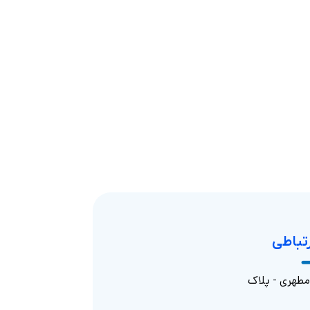
رتباطی
 مطهری - پلاک